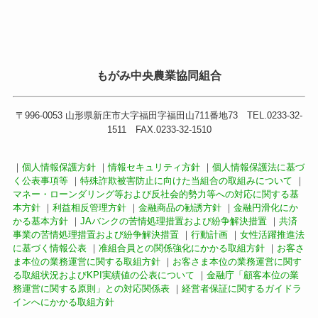
もがみ中央農業協同組合
〒996-0053 山形県新庄市大字福田字福田山711番地73 TEL.0233-32-
1511 FAX.0233-32-1510
｜
個人情報保護方針
｜
情報セキュリティ方針
｜
個人情報保護法に基づ
く公表事項等
｜
特殊詐欺被害防止に向けた当組合の取組みについて
｜
マネー・ローンダリング等および反社会的勢力等への対応に関する基
本方針
｜
利益相反管理方針
｜
金融商品の勧誘方針
｜
金融円滑化にか
かる基本方針
｜
JAバンクの苦情処理措置および紛争解決措置
｜
共済
事業の苦情処理措置および紛争解決措置
｜
行動計画
｜
女性活躍推進法
に基づく情報公表
｜
准組合員との関係強化にかかる取組方針
｜
お客さ
ま本位の業務運営に関する取組方針
｜
お客さま本位の業務運営に関す
る取組状況およびKPI実績値の公表について
｜
金融庁「顧客本位の業
務運営に関する原則」との対応関係表
｜
経営者保証に関するガイドラ
インへにかかる取組方針