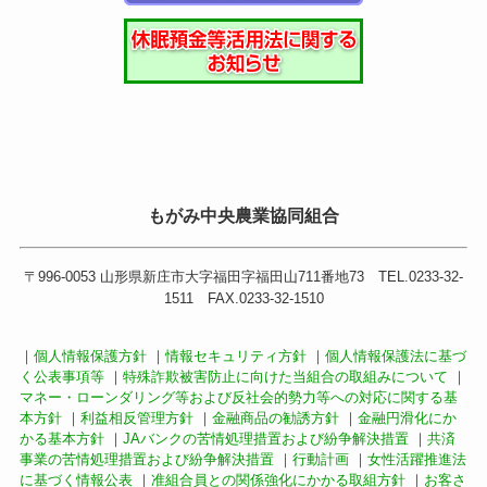
もがみ中央農業協同組合
〒996-0053 山形県新庄市大字福田字福田山711番地73 TEL.0233-32-
1511 FAX.0233-32-1510
｜
個人情報保護方針
｜
情報セキュリティ方針
｜
個人情報保護法に基づ
く公表事項等
｜
特殊詐欺被害防止に向けた当組合の取組みについて
｜
マネー・ローンダリング等および反社会的勢力等への対応に関する基
本方針
｜
利益相反管理方針
｜
金融商品の勧誘方針
｜
金融円滑化にか
かる基本方針
｜
JAバンクの苦情処理措置および紛争解決措置
｜
共済
事業の苦情処理措置および紛争解決措置
｜
行動計画
｜
女性活躍推進法
に基づく情報公表
｜
准組合員との関係強化にかかる取組方針
｜
お客さ