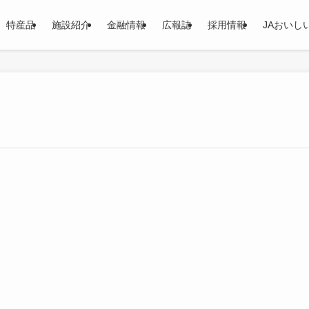
特産品
施設紹介
金融情報
広報誌
採用情報
JAおいし