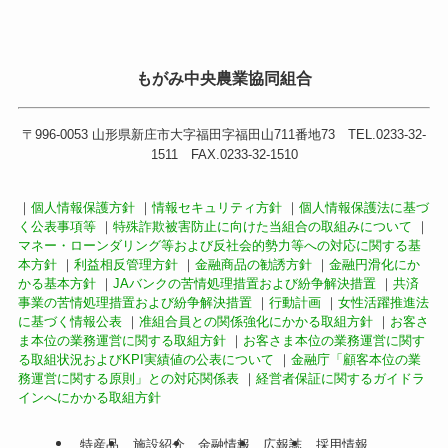
もがみ中央農業協同組合
〒996-0053 山形県新庄市大字福田字福田山711番地73 TEL.0233-32-
1511 FAX.0233-32-1510
｜
個人情報保護方針
｜
情報セキュリティ方針
｜
個人情報保護法に基づ
く公表事項等
｜
特殊詐欺被害防止に向けた当組合の取組みについて
｜
マネー・ローンダリング等および反社会的勢力等への対応に関する基
本方針
｜
利益相反管理方針
｜
金融商品の勧誘方針
｜
金融円滑化にか
かる基本方針
｜
JAバンクの苦情処理措置および紛争解決措置
｜
共済
事業の苦情処理措置および紛争解決措置
｜
行動計画
｜
女性活躍推進法
に基づく情報公表
｜
准組合員との関係強化にかかる取組方針
｜
お客さ
ま本位の業務運営に関する取組方針
｜
お客さま本位の業務運営に関す
る取組状況およびKPI実績値の公表について
｜
金融庁「顧客本位の業
務運営に関する原則」との対応関係表
｜
経営者保証に関するガイドラ
インへにかかる取組方針
特産品
施設紹介
金融情報
広報誌
採用情報